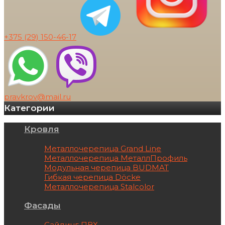
+375 (29)
150-46-17
pravkrov@mail.ru
Категории
Кровля
Металлочерепица Grand Line
Металлочерепица МеталлПрофиль
Модульная черепица BUDMAT
Гибкая черепица Döcke
Металлочерепица Stalcolor
Фасады
Сайдинг ПВХ