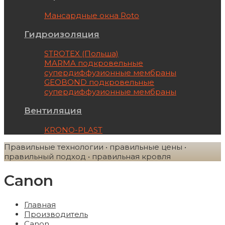
Мансардные окна Roto
Гидроизоляция
STROTEX (Польша)
MARMA подкровельные
супердиффузионные мембраны
GEOBOND подкровельные
супердиффузионные мембраны
Вентиляция
KRONO-PLAST
Правильные технологии • правильные цены •
правильный подход • правильная кровля
Canon
Главная
Производитель
Canon