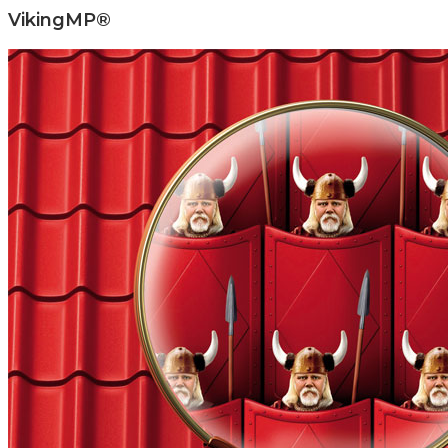
VikingMP®