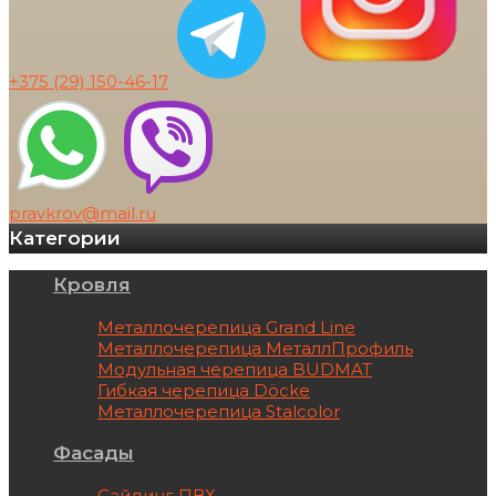
+375 (29)
150-46-17
pravkrov@mail.ru
Категории
Кровля
Металлочерепица Grand Line
Металлочерепица МеталлПрофиль
Модульная черепица BUDMAT
Гибкая черепица Döcke
Металлочерепица Stalcolor
Фасады
Сайдинг ПВХ