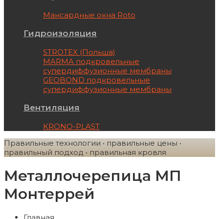
Мансардные окна Roto
Гидроизоляция
STROTEX (Польша)
MARMA подкровельные
супердиффузионные мембраны
GEOBOND подкровельные
супердиффузионные мембраны
Вентиляция
KRONO-PLAST
Правильные технологии • правильные цены •
правильный подход • правильная кровля
Металлочерепица МП
Монтеррей
Главная