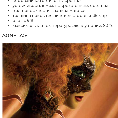
коррозийная стойкость: средняя
устойчивость к мех. повреждениям: средняя
вид поверхности: гладкая матовая
толщина покрытия лицевой стороны: 35 мкр
блеск: 5 %
максимальная температура эксплуатации: 80 °c
AGNETA®